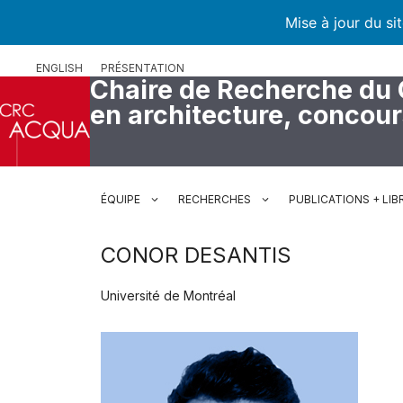
Mise à jour du si
Aller
ENGLISH
PRÉSENTATION
au
Chaire de Recherche du
contenu
en architecture, concou
ÉQUIPE
RECHERCHES
PUBLICATIONS + LIB
CONOR DESANTIS
Université de Montréal