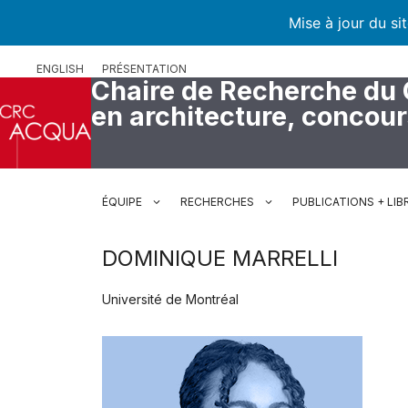
Mise à jour du si
Aller
ENGLISH
PRÉSENTATION
au
Chaire de Recherche du
contenu
en architecture, concou
ÉQUIPE
RECHERCHES
PUBLICATIONS + LIB
DOMINIQUE MARRELLI
Université de Montréal