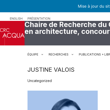
Mise à jour du si
Aller
ENGLISH
PRÉSENTATION
au
Chaire de Recherche du
contenu
en architecture, concou
ÉQUIPE
RECHERCHES
PUBLICATIONS + LIB
JUSTINE VALOIS
Uncategorized