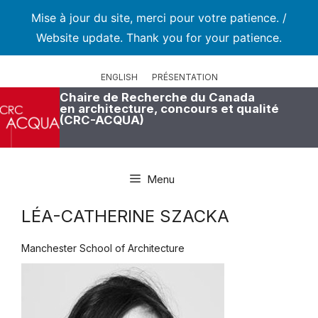
Mise à jour du site, merci pour votre patience. /
Website update. Thank you for your patience.
Aller
au
ENGLISH
PRÉSENTATION
contenu
Chaire de Recherche du Canada
en architecture, concours et qualité
(CRC-ACQUA)
Menu
LÉA-CATHERINE SZACKA
Manchester School of Architecture