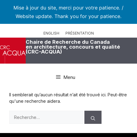
Mise à jour du site, merci pour votre patience. /
Website update. Thank you for your patience.
Aller
au
ENGLISH
PRÉSENTATION
contenu
Chaire de Recherche du Canada
en architecture, concours et qualité
(CRC-ACQUA)
Menu
Il semblerait qu’aucun résultat n’ait été trouvé ici. Peut-être
qu'une recherche aidera.
Rechercher :