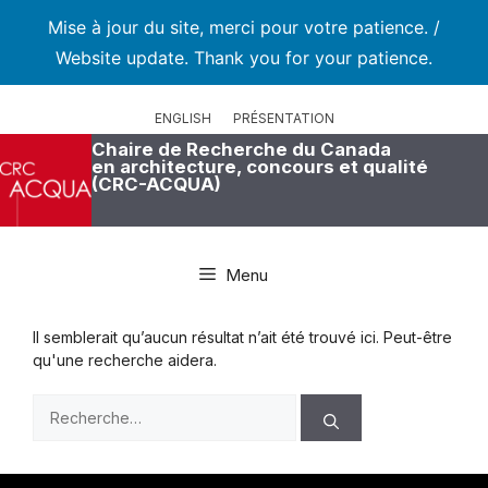
Mise à jour du site, merci pour votre patience. /
Website update. Thank you for your patience.
Aller
au
ENGLISH
PRÉSENTATION
contenu
Chaire de Recherche du Canada
en architecture, concours et qualité
(CRC-ACQUA)
Menu
Il semblerait qu’aucun résultat n’ait été trouvé ici. Peut-être
qu'une recherche aidera.
Rechercher :