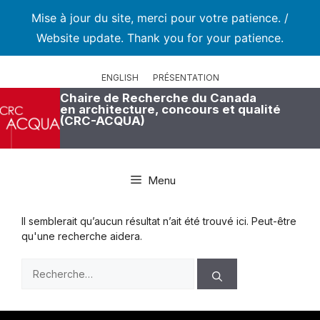
Mise à jour du site, merci pour votre patience. /
Website update. Thank you for your patience.
Aller
au
ENGLISH
PRÉSENTATION
contenu
Chaire de Recherche du Canada
en architecture, concours et qualité
(CRC-ACQUA)
Menu
Il semblerait qu’aucun résultat n’ait été trouvé ici. Peut-être
qu'une recherche aidera.
Rechercher :