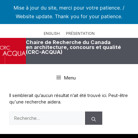
Mise à jour du site, merci pour votre patience. /
Website update. Thank you for your patience.
Aller
au
ENGLISH
PRÉSENTATION
contenu
Chaire de Recherche du Canada
en architecture, concours et qualité
(CRC-ACQUA)
Menu
Il semblerait qu’aucun résultat n’ait été trouvé ici. Peut-être
qu'une recherche aidera.
Rechercher :