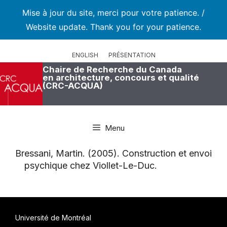
Mise à jour du site, merci pour votre patience. /
Website update. Thank you for your patience.
Aller
au
ENGLISH
PRÉSENTATION
contenu
Chaire de Recherche du Canada
en architecture, concours et qualité
(CRC-ACQUA)
Menu
Bressani, Martin. (2005). Construction et envoi
psychique chez Viollet-Le-Duc.
Université de Montréal