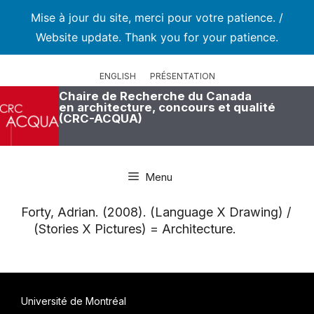
Mise à jour du site, merci pour votre patience. /
Website update. Thank you for your patience.
Aller
au
ENGLISH
PRÉSENTATION
contenu
Chaire de Recherche du Canada
en architecture, concours et qualité
(CRC-ACQUA)
Menu
Forty, Adrian. (2008). (Language X Drawing) /
(Stories X Pictures) = Architecture.
Université de Montréal