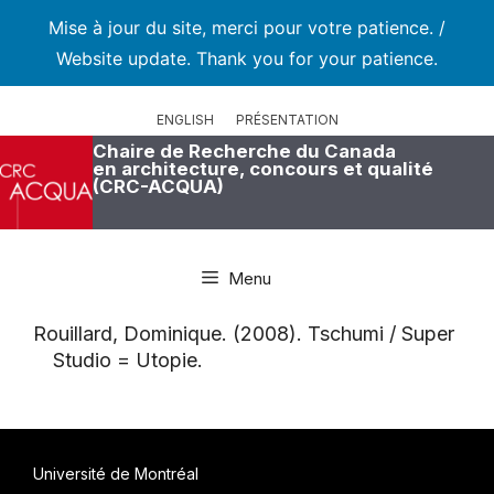
Mise à jour du site, merci pour votre patience. /
Website update. Thank you for your patience.
Aller
au
ENGLISH
PRÉSENTATION
contenu
Chaire de Recherche du Canada
en architecture, concours et qualité
(CRC-ACQUA)
Menu
Rouillard, Dominique. (2008). Tschumi / Super
Studio = Utopie.
Université de Montréal