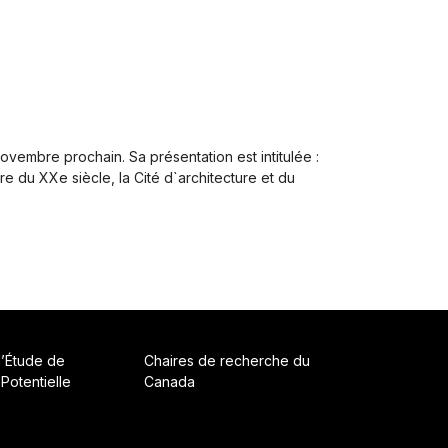
ovembre prochain. Sa présentation est intitulée :
e du XXe siècle, la Cité d`architecture et du
d’Étude de
Chaires de recherche du
 Potentielle
Canada