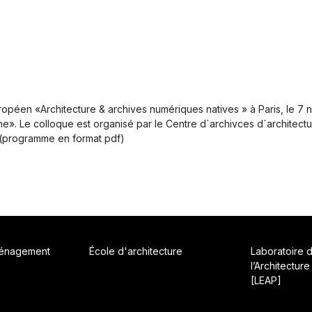
opéen «Architecture & archives numériques natives » à Paris, le 7 n
». Le colloque est organisé par le Centre d`archivces d`architectur
rt. (programme en format pdf)
ménagement
École d'architecture
Laboratoire 
l’Architecture
[LEAP]