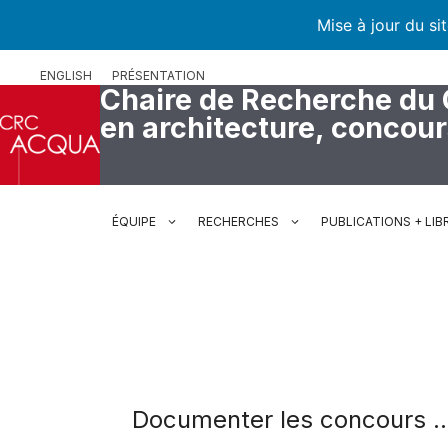
Mise à jour du si
Aller
ENGLISH
PRÉSENTATION
au
Chaire de Recherche du
contenu
en architecture, concou
ÉQUIPE
RECHERCHES
PUBLICATIONS + LIB
Documenter les concours 