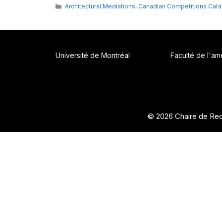
Catégories
Architectural Mediations
,
Canadian Competitions Cata
Université de Montréal
Faculté de l'a
© 2026 Chaire de Rec