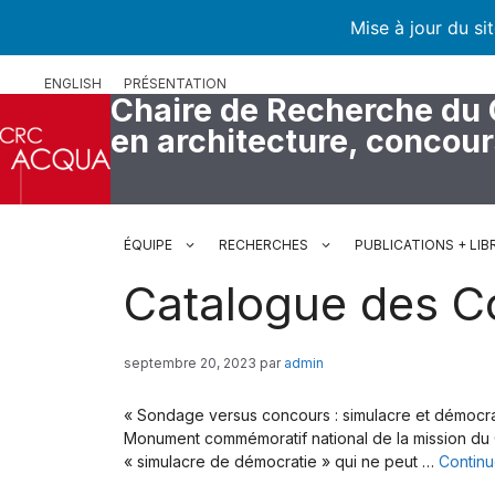
Mise à jour du si
Aller
ENGLISH
PRÉSENTATION
au
Chaire de Recherche du
contenu
en architecture, concou
ÉQUIPE
RECHERCHES
PUBLICATIONS + LIB
Catalogue des C
septembre 20, 2023
par
admin
« Sondage versus concours : simulacre et démocra
Monument commémoratif national de la mission du Ca
« simulacre de démocratie » qui ne peut …
Continu