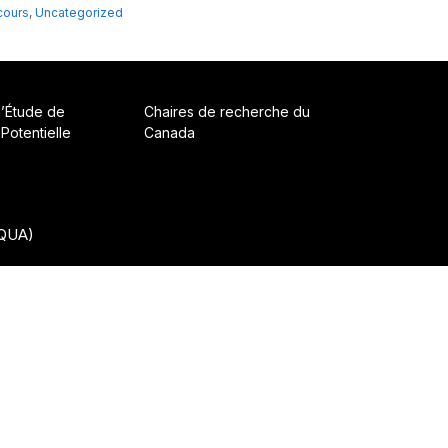
cours
,
Uncategorized
d’Étude de
Chaires de recherche du
 Potentielle
Canada
CQUA)
• Construit avec