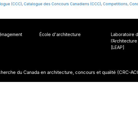
logue (CCC)
,
Catalogue des Concours Canadiens (CCC)
,
Competitions
,
Con
ménagement
École d'architecture
Laboratoire 
l’Architecture
[LEAP]
herche du Canada en architecture, concours et qualité (CRC-A