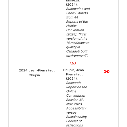
Morteza.
(2024).
Summaries and
Short Extracts
from 44
Reports of the
Halifax
Convention
(2024). “First
version of the
14 roadmaps to
quality in
Canada’s built
environment”.
Chupin, Jean-
link
2024
Jean-Pierre (ed.)
Pierre (ed.).
Chupin
(2024).
Research
Report on the
Online
Convention:
Session #2.
Nov. 2023.
Accessibility
versus
Sustainability.
Booklet of
reflections