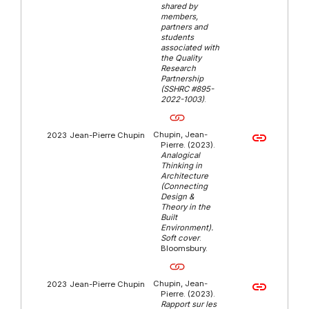
shared by
members,
partners and
students
associated with
the Quality
Research
Partnership
(SSHRC #895-
2022-1003)
.
Chupin, Jean-
link
2023
Jean-Pierre Chupin
Pierre. (2023).
Analogical
Thinking in
Architecture
(Connecting
Design &
Theory in the
Built
Environment).
Soft cover
.
Bloomsbury.
Chupin, Jean-
link
2023
Jean-Pierre Chupin
Pierre. (2023).
Rapport sur les