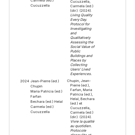
Carmela (ed.)
Cucuzzella,
Cucuzzella
Carmela (ed.)
(dir.). (2024).
Living Quality
Every Day.
Protocol for
Investigating
and
Qualitatively
Assessing the
Social Value of
Public
Buildings and
Places by
Collecting
Users’ Lived
Experiences.
Chupin, Jean-
2024
Jean-Pierre (ed.)
Pierre (ed.),
Chupin
Farfan, Maria
Maria Patricia (ed.)
Patricia (ed.),
Farfan
Helal, Bechara
Bechara (ed.) Helal
(ed.) et
Carmela (ed.)
Cucuzzella,
Cucuzzella
Carmela (ed.)
(dir.). (2024).
Vivre la qualité
au quotidien.
Protocole
d’enquête et