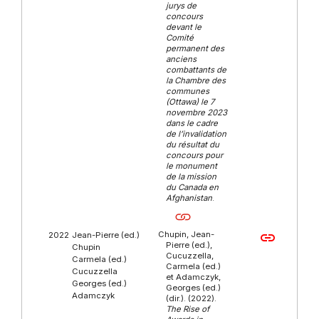
jurys de
concours
devant le
Comité
permanent des
anciens
combattants de
la Chambre des
communes
(Ottawa) le 7
novembre 2023
dans le cadre
de l’invalidation
du résultat du
concours pour
le monument
de la mission
du Canada en
Afghanistan
.
Chupin, Jean-
link
2022
Jean-Pierre (ed.)
Pierre (ed.),
Chupin
Cucuzzella,
Carmela (ed.)
Carmela (ed.)
Cucuzzella
et Adamczyk,
Georges (ed.)
Georges (ed.)
Adamczyk
(dir.). (2022).
The Rise of