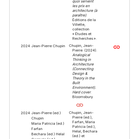
quoi servent
les prix en
architecture (à
paraître)
.
Éditions de la
Villette,
collection
« Études et
Recherches ».
Chupin, Jean-
link
2024
Jean-Pierre Chupin
Pierre. (2024).
Analogical
Thinking in
Architecture
(Connecting
Design &
Theory in the
Built
Environment).
Hard cover
.
Bloomsbury.
Chupin, Jean-
2024
Jean-Pierre (ed.)
Pierre (ed.),
Chupin
Farfan, Maria
Maria Patricia (ed.)
Patricia (ed.),
Farfan
Helal, Bechara
Bechara (ed.) Helal
(ed.) et