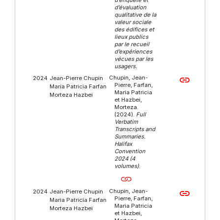
d’évaluation
qualitative de la
valeur sociale
des édifices et
lieux publics
par le recueil
d’expériences
vécues par les
usagers.
Chupin, Jean-
link
2024
Jean-Pierre Chupin
Pierre, Farfan,
Maria Patricia Farfan
Maria Patricia
Morteza Hazbei
et Hazbei,
Morteza.
(2024).
Full
Verbatim
Transcripts and
Summaries.
Halifax
Convention
2024 (4
volumes)
.
Chupin, Jean-
link
2024
Jean-Pierre Chupin
Pierre, Farfan,
Maria Patricia Farfan
Maria Patricia
Morteza Hazbei
et Hazbei,