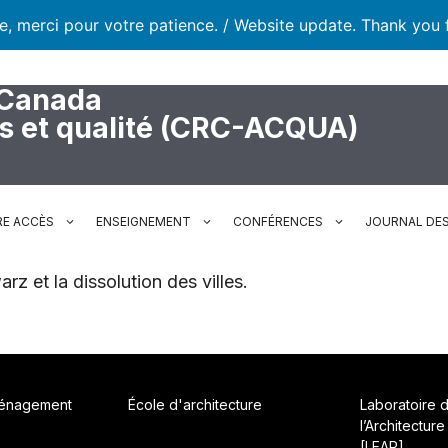
te, merci pour votre patience. / Website update. Thank you 
 Canada
rs et qualité (CRC-ACQUA)
RE ACCÈS
ENSEIGNEMENT
CONFÉRENCES
JOURNAL DES
z et la dissolution des villes.
ménagement
École d'architecture
Laboratoire 
l’Architecture
[LEAP]