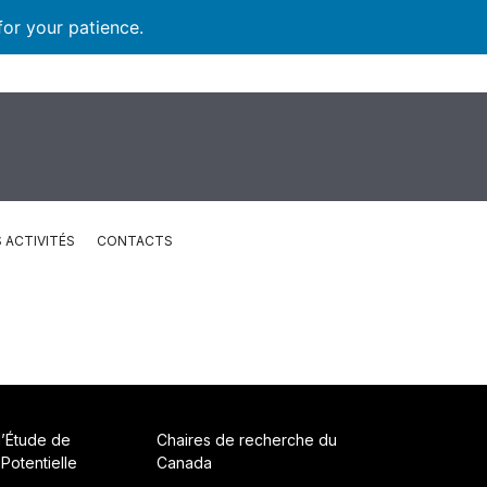
for your patience.
 ACTIVITÉS
CONTACTS
d’Étude de
Chaires de recherche du
 Potentielle
Canada