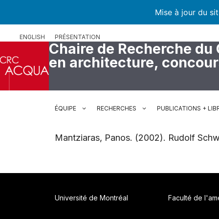
Mise à jour du si
Aller
ENGLISH
PRÉSENTATION
au
Chaire de Recherche du
contenu
en architecture, concou
ÉQUIPE
RECHERCHES
PUBLICATIONS + LIB
Mantziaras, Panos. (2002). Rudolf Schwar
Université de Montréal
Faculté de l'a