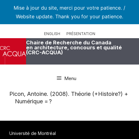
Mise à jour du site, merci pour votre patience. /
Website update. Thank you for your patience.
Aller
au
ENGLISH
PRÉSENTATION
contenu
Chaire de Recherche du Canada
en architecture, concours et qualité
(CRC-ACQUA)
Menu
Picon, Antoine. (2008). Théorie (+Histoire?) +
Numérique = ?
Université de Montréal