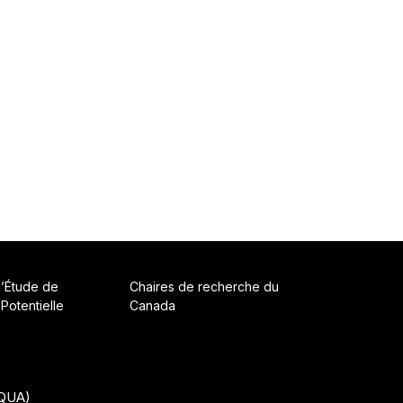
d’Étude de
Chaires de recherche du
 Potentielle
Canada
CQUA)
• Construit avec