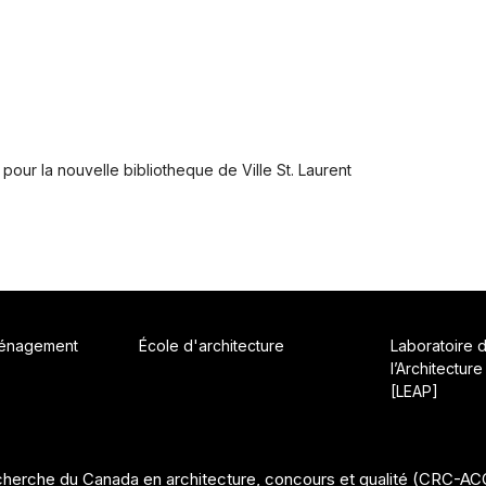
our la nouvelle bibliotheque de Ville St. Laurent
ménagement
École d'architecture
Laboratoire 
l’Architecture
[LEAP]
herche du Canada en architecture, concours et qualité (CRC-A