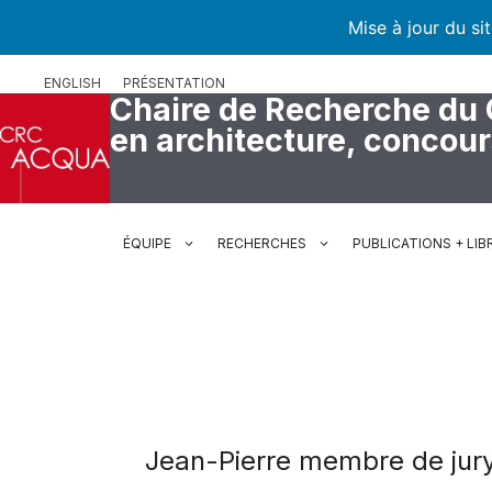
Mise à jour du si
Aller
ENGLISH
PRÉSENTATION
au
Chaire de Recherche du
contenu
en architecture, concou
ÉQUIPE
RECHERCHES
PUBLICATIONS + LIB
Jean-Pierre membre de jur