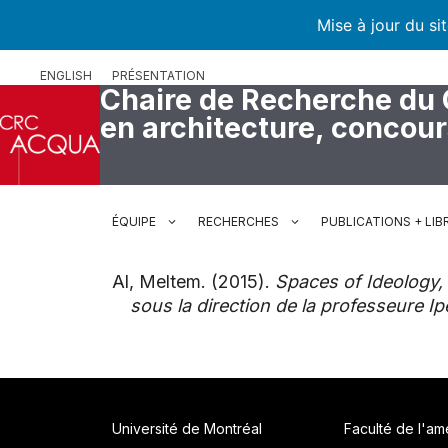
Mise à jour du si
Aller
ENGLISH
PRÉSENTATION
au
Chaire de Recherche du
contenu
en architecture, concou
ÉQUIPE
RECHERCHES
PUBLICATIONS + LIB
Al, Meltem. (2015).
Spaces of Ideology, 
sous la direction de la professeure Ip
Université de Montréal
Faculté de l'a