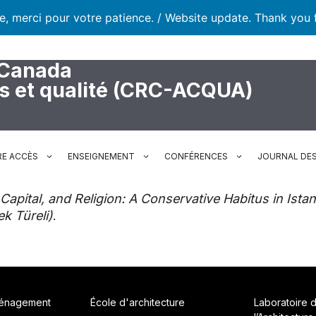
te, merci pour votre patience. / Website update. Thank you 
 Canada
rs et qualité (CRC-ACQUA)
RE ACCÈS
ENSEIGNEMENT
CONFÉRENCES
JOURNAL DES
Capital, and Religion: A Conservative Habitus in Ist
ek Türeli)
.
ménagement
École d'architecture
Laboratoire 