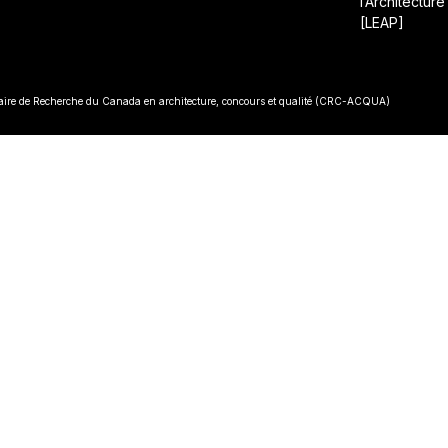
l’Architecture
[LEAP]
• Const
re de Recherche du Canada en architecture, concours et qualité (CRC-ACQUA)