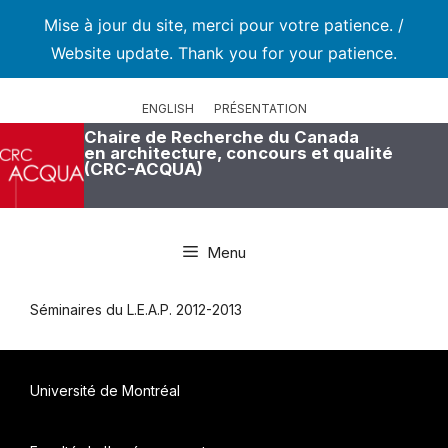
Mise à jour du site, merci pour votre patience. /
Website update. Thank you for your patience.
Aller
au
ENGLISH
PRÉSENTATION
contenu
Chaire de Recherche du Canada
en architecture, concours et qualité
(CRC-ACQUA)
Menu
Séminaires du L.E.A.P. 2012-2013
Université de Montréal