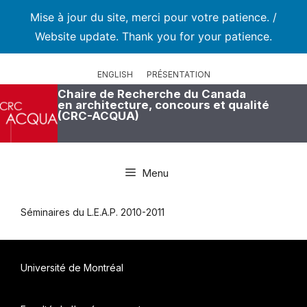
Mise à jour du site, merci pour votre patience. /
Website update. Thank you for your patience.
Aller
au
ENGLISH
PRÉSENTATION
contenu
Chaire de Recherche du Canada
en architecture, concours et qualité
(CRC-ACQUA)
Menu
Séminaires du L.E.A.P. 2010-2011
Université de Montréal