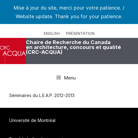
Mise à jour du site, merci pour votre patience. /
Website update. Thank you for your patience.
Aller
au
ENGLISH
PRÉSENTATION
contenu
Chaire de Recherche du Canada
en architecture, concours et qualité
(CRC-ACQUA)
Menu
Séminaires du L.E.A.P. 2012-2013
Université de Montréal