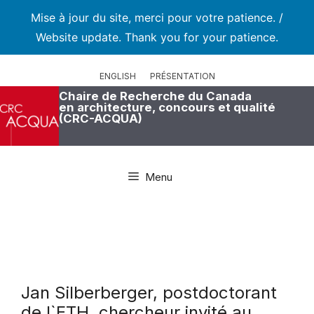
Mise à jour du site, merci pour votre patience. /
Website update. Thank you for your patience.
Aller
au
ENGLISH
PRÉSENTATION
contenu
Chaire de Recherche du Canada
en architecture, concours et qualité
(CRC-ACQUA)
Menu
Jan Silberberger, postdoctorant
de l`ETH, chercheur invité au