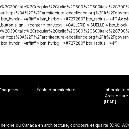
0%2C300italic%2Cregular%2Citalic%2C600%2C600italic%2C700%2
url:https%3A%2F%2Farchitecture-excellence.org%2Ffr%2Fgoverno
 » btn_hvrclr= »#ffffff » btn_hvrbg= »#727280″ btn_radius= »4″]
Accéd
utton align= »center » btn_text= »GALLERIE VISUELLE » btn_block
0%2C300italic%2Cregular%2Citalic%2C600%2C600italic%2C700%2
url:https%3A%2F%2Farchitecture-excellence.org%2Ffr%2Fgovern
 » btn_hvrclr= »#ffffff » btn_hvrbg= »#727280″ btn_radius= »4″]
ménagement
École d'architecture
Laboratoire 
l’Architecture
[LEAP]
herche du Canada en architecture, concours et qualité (CRC-A