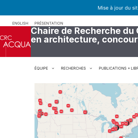
Mise à jour du si
Aller
ENGLISH
PRÉSENTATION
au
Chaire de Recherche du
contenu
en architecture, concou
ÉQUIPE
RECHERCHES
PUBLICATIONS + LIB