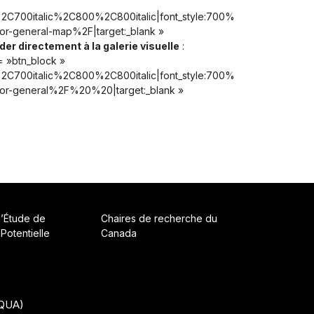
C700italic%2C800%2C800italic|font_style:700%
r-general-map%2F|target:_blank »
er directement à la galerie visuelle
:
= »btn_block »
C700italic%2C800%2C800italic|font_style:700%
or-general%2F%20%20|target:_blank »
d’Étude de
Chaires de recherche du
 Potentielle
Canada
CQUA)
• Construit avec