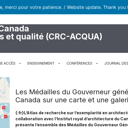
te, merci pour votre patience. / Website update. Thank you 
 Canada
rs et qualité (CRC-ACQUA)
RE ACCÈS
ENSEIGNEMENT
CONFÉRENCES
JOURNAL DES
Les Médailles du Gouverneur génér
Canada sur une carte et une galeri
{:fr}L’Atlas de recherche sur l’exemplarité en architec
collaboration avec l’Institut royal d’architecture du C
présente l’ensemble des Médailles du Gouverneur Géné