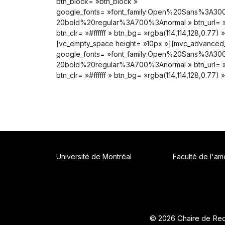
btn_block= »btn_block »
google_fonts= »font_family:Open%20Sans%3A30
20bold%20regular%3A700%3Anormal » btn_url= »
btn_clr= »#ffffff » btn_bg= »rgba(114,114,128,0.77)
[vc_empty_space height= »10px »][mvc_advanced_b
google_fonts= »font_family:Open%20Sans%3A30
20bold%20regular%3A700%3Anormal » btn_url= »
btn_clr= »#ffffff » btn_bg= »rgba(114,114,128,0.77)
Université de Montréal
Faculté de l'a
© 2026 Chaire de Rec