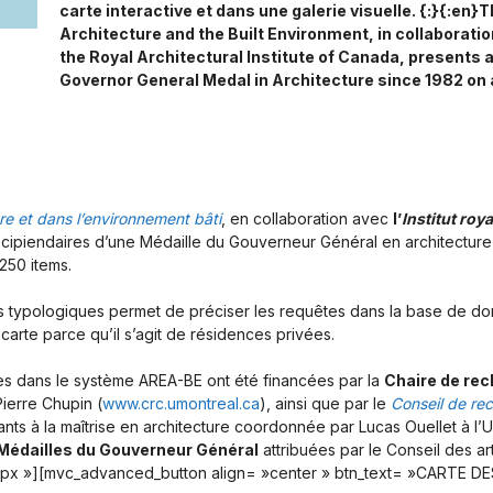
carte interactive et dans une galerie visuelle. {:}{:en}
Architecture and the Built Environment, in collaboratio
the Royal Architectural Institute of Canada, presents al
Governor General Medal in Architecture since 1982 on a i
re et dans l’environnement bâti
, en collaboration avec
l’
Institut roy
écipiendaires d’une Médaille du Gouverneur Général en architecture
250 items.
typologiques permet de préciser les requêtes dans la base de donn
carte parce qu’il s’agit de résidences privées.
ées dans le système AREA-BE ont été financées par la
Chaire de re
ierre Chupin (
www.crc.umontreal.ca
), ainsi que par le
Conseil de re
ants à la maîtrise en architecture coordonnée par Lucas Ouellet à l’
 Médailles du Gouverneur Général
attribuées par le Conseil des art
10px »][mvc_advanced_button align= »center » btn_text= »CART