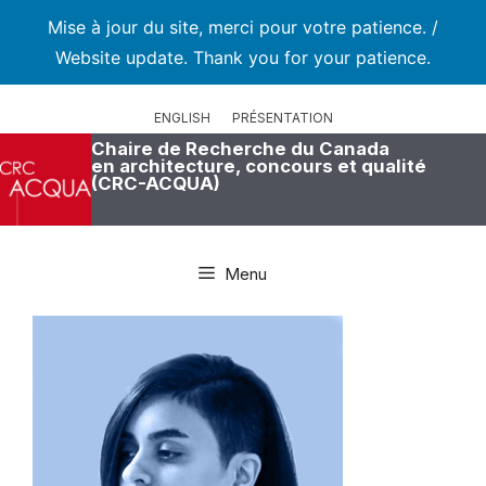
Mise à jour du site, merci pour votre patience. /
Website update. Thank you for your patience.
Aller
au
ENGLISH
PRÉSENTATION
contenu
Chaire de Recherche du Canada
en architecture, concours et qualité
(CRC-ACQUA)
Menu