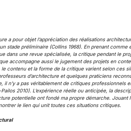
ure a pour objet l’appréciation des réalisations architectu
à un stade préliminaire (Collins 1968). En prenant comme
ique dans une revue spécialisée, la critique pendant le proj
tique accompagne aussi le jugement des projets en cont
 contenu et la forme de la critique varient selon ces situ
professeurs d’architecture et quelques praticiens reconn
l n’y a pas véritablement de critiques professionnels en
­Pailos 2010). L’expérience réelle ou anticipée, la descrip
cture potentielle ont fondé ma propre démarche. Jouant l
ntrer le lien qui unit toutes ces situations critiques.
ctural