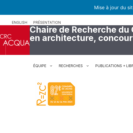
Mise à jour du si
Aller
ENGLISH
PRÉSENTATION
au
Chaire de Recherche du
contenu
en architecture, concou
ÉQUIPE
RECHERCHES
PUBLICATIONS + LIB