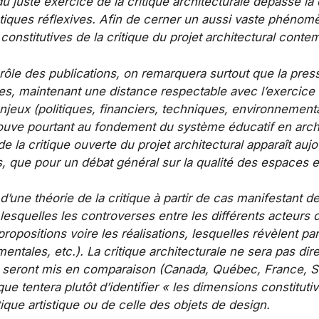
du juste exercice de la critique architecturale dépasse la 
ratiques réflexives. Afin de cerner un aussi vaste phéno
constitutives de la critique du projet architectural conte
u rôle des publications, on remarquera surtout que la pr
s, maintenant une distance respectable avec l’exercice de 
jeux (politiques, financiers, techniques, environnementau
 trouve pourtant au fondement du système éducatif en archi
la critique ouverte du projet architectural apparaît aujo
s, que pour un débat général sur la qualité des espaces e
’une théorie de la critique à partir de cas manifestant de
 lesquelles les controverses entre les différents acteurs
 propositions voire les réalisations, lesquelles révèlent 
mentales, etc.). La critique architecturale ne sera pas d
s seront mis en comparaison (Canada, Québec, France, Su
e tentera plutôt d’identifier « les dimensions constituti
tique artistique ou de celle des objets de design.