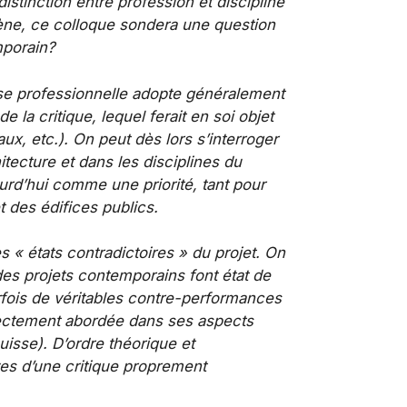
distinction entre profession et discipline
mène, ce colloque sondera une question
mporain?
esse professionnelle adopte généralement
la critique, lequel ferait en soi objet
x, etc.). On peut dès lors s’interroger
tecture et dans les disciplines du
urd’hui comme une priorité, tant pour
t des édifices publics.
s « états contradictoires » du projet. On
 des projets contemporains font état de
parfois de véritables contre-performances
irectement abordée dans ses aspects
isse). D’ordre théorique et
ves d’une critique proprement