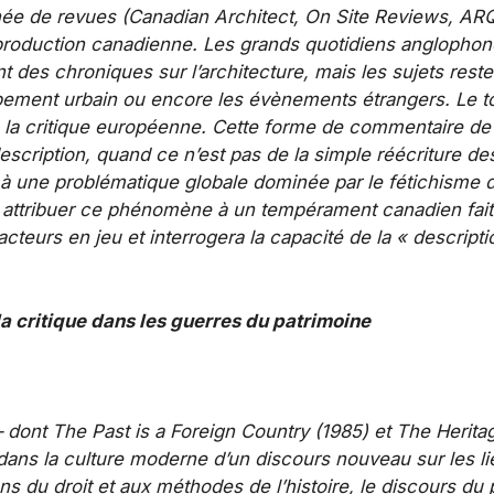
née de revues (
Canadian Architect, On Site Reviews, AR
 production canadienne. Les grands quotidiens anglophon
 des chroniques sur l’architecture, mais les sujets reste
pement urbain ou encore les évènements étrangers. Le to
e la critique européenne. Cette forme de commentaire de
scription, quand ce n’est pas de la simple réécriture de
 une problématique globale dominée par le fétichisme des
l attribuer ce phénomène à un tempérament canadien fait 
cteurs en jeu et interrogera la capacité de la « descripti
la critique dans les guerres du patrimoine
– dont
The Past is a Foreign Country
(1985) et
The Herita
ans la culture moderne d’un discours nouveau sur les li
s du droit et aux méthodes de l’histoire, le discours du