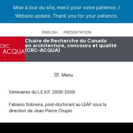
Mise à jour du site, merci pour votre patience. /
Website update. Thank you for your patience.
Aller
au
ENGLISH
PRÉSENTATION
contenu
Chaire de Recherche du Canada
en architecture, concours et qualité
(CRC-ACQUA)
Menu
Séminaires du L.E.A.P. 2008-2009
Fabiano Sobreira, post-doctorant au LEAP sous la
direction de Jean-Pierre Chupin