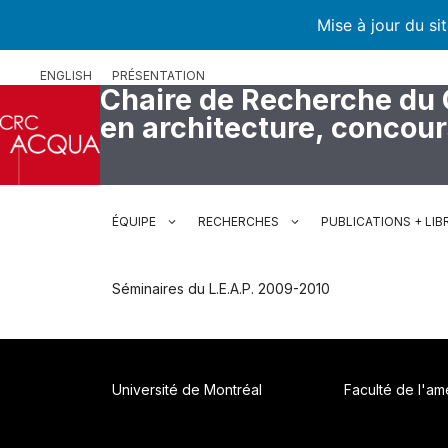
Mise à jour du si
Aller
ENGLISH
PRÉSENTATION
au
Chaire de Recherche du
contenu
en architecture, concou
ÉQUIPE
RECHERCHES
PUBLICATIONS + LIB
Séminaires du L.E.A.P. 2009-2010
Université de Montréal
Faculté de l'a