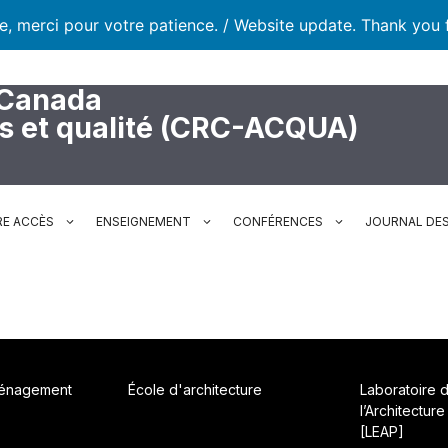
te, merci pour votre patience. / Website update. Thank you 
 Canada
rs et qualité (CRC-ACQUA)
RE ACCÈS
ENSEIGNEMENT
CONFÉRENCES
JOURNAL DES
ménagement
École d'architecture
Laboratoire 
l’Architecture
[LEAP]