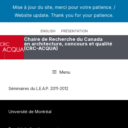
Mise à jour du site, merci pour votre patience. /
Website update. Thank you for your patience.
Aller
au
ENGLISH
PRÉSENTATION
contenu
Chaire de Recherche du Canada
en architecture, concours et qualité
(CRC-ACQUA)
Menu
Séminaires du L.E.A.P. 2011-2012
Université de Montréal