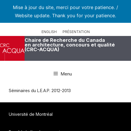
Mise à jour du site, merci pour votre patience. /
Website update. Thank you for your patience.
Aller
au
ENGLISH
PRÉSENTATION
contenu
Chaire de Recherche du Canada
en architecture, concours et qualité
(CRC-ACQUA)
Menu
Séminaires du L.E.A.P. 2012-2013
Université de Montréal