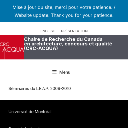
Mise à jour du site, merci pour votre patience. /
Website update. Thank you for your patience.
Aller
au
ENGLISH
PRÉSENTATION
contenu
Chaire de Recherche du Canada
en architecture, concours et qualité
(CRC-ACQUA)
Menu
Séminaires du L.E.A.P. 2009-2010
Université de Montréal