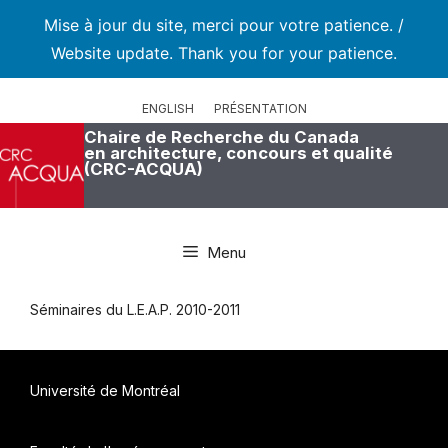
Mise à jour du site, merci pour votre patience. /
Website update. Thank you for your patience.
Aller
au
ENGLISH
PRÉSENTATION
contenu
Chaire de Recherche du Canada
en architecture, concours et qualité
(CRC-ACQUA)
Menu
Séminaires du L.E.A.P. 2010-2011
Université de Montréal