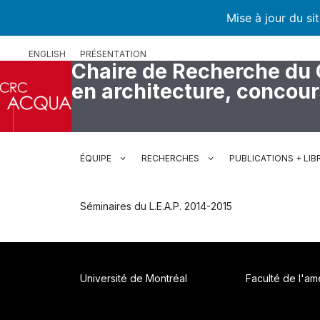
Mise à jour du si
Aller
ENGLISH
PRÉSENTATION
au
Chaire de Recherche du
contenu
en architecture, concou
ÉQUIPE
RECHERCHES
PUBLICATIONS + LIB
Séminaires du L.E.A.P. 2014-2015
Université de Montréal
Faculté de l'a