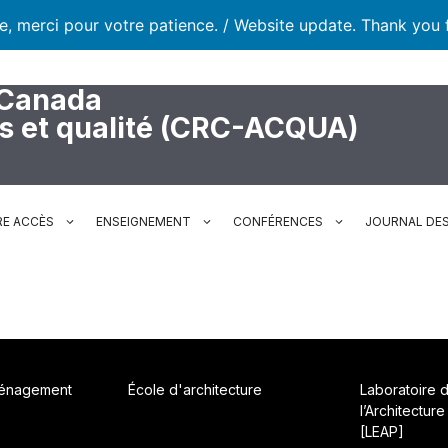
te, merci pour votre patience. / Website update. Thank you 
 Canada
rs et qualité (CRC-ACQUA)
RE ACCÈS
ENSEIGNEMENT
CONFÉRENCES
JOURNAL DES
ménagement
École d'architecture
Laboratoire 
l’Architecture
[LEAP]