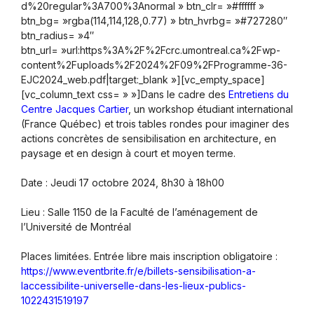
d%20regular%3A700%3Anormal » btn_clr= »#ffffff »
btn_bg= »rgba(114,114,128,0.77) » btn_hvrbg= »#727280″
btn_radius= »4″
btn_url= »url:https%3A%2F%2Fcrc.umontreal.ca%2Fwp-
content%2Fuploads%2F2024%2F09%2FProgramme-36-
EJC2024_web.pdf|target:_blank »][vc_empty_space]
[vc_column_text css= » »]Dans le cadre des
Entretiens du
Centre Jacques Cartier
, un workshop étudiant international
(France Québec) et trois tables rondes pour imaginer des
actions concrètes de sensibilisation en architecture, en
paysage et en design à court et moyen terme.
Date : Jeudi 17 octobre 2024, 8h30 à 18h00
Lieu : Salle 1150 de la Faculté de l’aménagement de
l’Université de Montréal
Places limitées. Entrée libre mais inscription obligatoire :
https://www.eventbrite.fr/e/billets-sensibilisation-a-
laccessibilite-universelle-dans-les-lieux-publics-
1022431519197