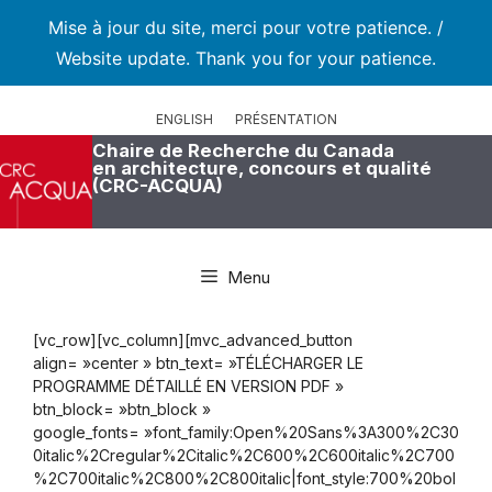
Mise à jour du site, merci pour votre patience. /
Website update. Thank you for your patience.
Aller
au
ENGLISH
PRÉSENTATION
contenu
Chaire de Recherche du Canada
en architecture, concours et qualité
(CRC-ACQUA)
Menu
[vc_row][vc_column][mvc_advanced_button
align= »center » btn_text= »TÉLÉCHARGER LE
PROGRAMME DÉTAILLÉ EN VERSION PDF »
btn_block= »btn_block »
google_fonts= »font_family:Open%20Sans%3A300%2C30
0italic%2Cregular%2Citalic%2C600%2C600italic%2C700
%2C700italic%2C800%2C800italic|font_style:700%20bol