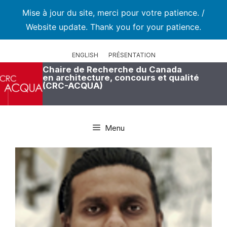
Mise à jour du site, merci pour votre patience. /
Website update. Thank you for your patience.
Aller
au
ENGLISH
PRÉSENTATION
contenu
Chaire de Recherche du Canada
en architecture, concours et qualité
(CRC-ACQUA)
Menu