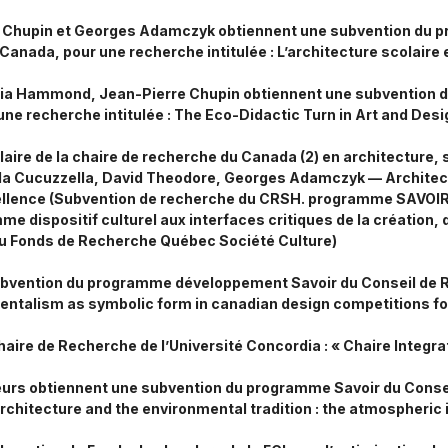
e Chupin et Georges Adamczyk
obtiennent une subvention du 
nada, pour une recherche intitulée : L’architecture scolaire
thia Hammond, Jean-Pierre Chupin obtiennent une subvention
 recherche intitulée : The Eco-Didactic Turn in Art and Design
aire de la chaire de recherche du Canada (2) en architecture,
a Cucuzzella, David Theodore, Georges Adamczyk — Architectura
ellence
(Subvention de recherche du CRSH. programme SAVOIR
 dispositif culturel aux interfaces critiques de la création, de 
u Fonds de Recherche Québec Société Culture)
ubvention du programme développement Savoir du Conseil de
mentalism as symbolic form in canadian design competitions for
aire de Recherche de l’Université Concordia : « Chaire Integra
eurs obtiennent une subvention du programme Savoir du Cons
rchitecture and the environmental tradition : the atmospheric i