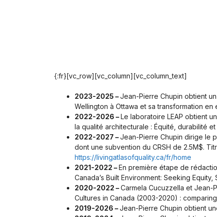
{:fr}[vc_row][vc_column][vc_column_text]
2023-2025 –
Jean-Pierre Chupin obtient u
Wellington à Ottawa et sa transformation en
2022-2026 –
Le laboratoire LEAP obtient 
la qualité architecturale : Équité, durabilité e
2022-2027 –
Jean-Pierre Chupin dirige le
dont une subvention du CRSH de 2.5M$. Titre 
https://livingatlasofquality.ca/fr/home
2021-2022 –
En première étape de rédaction
Canada’s Built Environment: Seeking Equity, S
2020-2022 –
Carmela Cucuzzella et Jean-
Cultures in Canada (2003-2020) : comparing 
2019-2026 –
Jean-Pierre Chupin obtient u