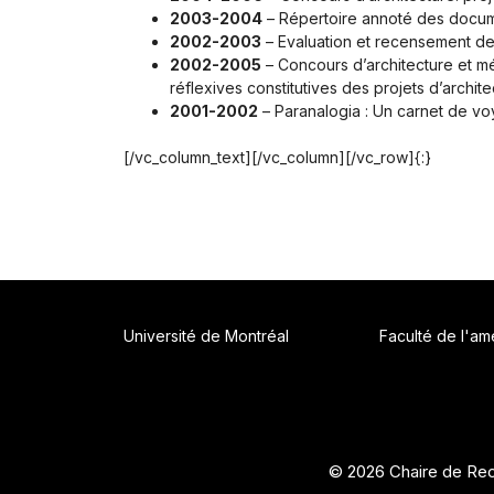
2003-2004
– Répertoire annoté des docume
2002-2003
–
Evaluation et recensement
de 
2002-2005
– Concours d’architecture et mé
réflexives constitutives des projets d’archite
2001-2002
– Paranalogia : Un carnet de vo
[/vc_column_text][/vc_column][/vc_row]{:}
Université de Montréal
Faculté de l'a
© 2026 Chaire de Rec