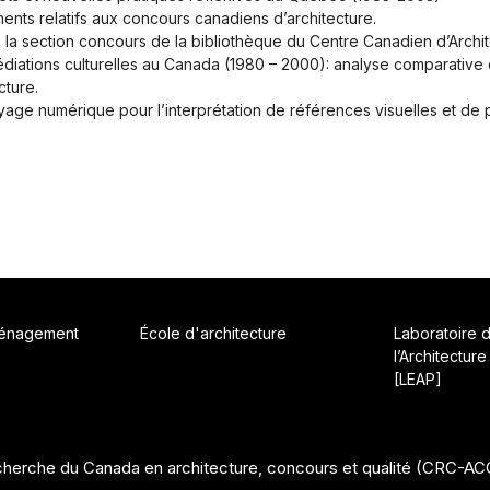
nts relatifs aux concours canadiens d’architecture.
la section concours de la bibliothèque du Centre Canadien d’Archit
diations culturelles au Canada (1980 – 2000): analyse comparative 
cture.
yage numérique pour l’interprétation de références visuelles et de 
ménagement
École d'architecture
Laboratoire 
l’Architecture
[LEAP]
herche du Canada en architecture, concours et qualité (CRC-A