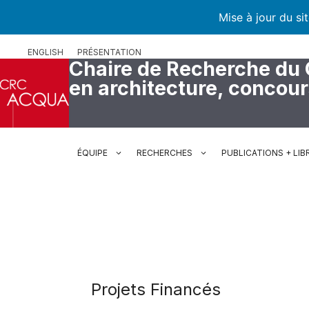
Mise à jour du si
Aller
ENGLISH
PRÉSENTATION
au
Chaire de Recherche du
contenu
en architecture, concou
ÉQUIPE
RECHERCHES
PUBLICATIONS + LIB
Projets Financés