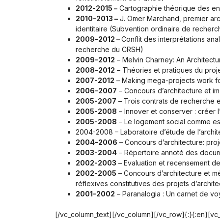
2012-2015 –
Cartographie théorique des enj
2010-2013 –
J. Omer Marchand, premier arc
identitaire
(Subvention ordinaire de recher
2009-2012 –
Conflit des interprétations a
recherche du CRSH)
2009-2012
– Melvin Charney: An Architectu
2008-2012
–
Théories et pratiques du proj
2007-2012
– Making mega-projects work fo
2006-2007
– Concours d’architecture et ima
2005-2007
– Trois contrats de recherche 
2005-2008
– Innover et conserver : créer 
2005-2008
– Le logement social comme espa
2004-2008 – Laboratoire d’étude de l’archi
2004-2006
– Concours d’architecture: pro
2003-2004
– Répertoire annoté des docume
2002-2003
–
Evaluation et recensement
de 
2002-2005
– Concours d’architecture et mé
réflexives constitutives des projets d’archite
2001-2002
– Paranalogia : Un carnet de vo
[/vc_column_text][/vc_column][/vc_row]{:}{:en}[v