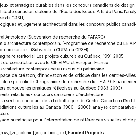
eux et stratégies durables dans les concours canadiens de design
hitecte canadien diplômé de l’École des Beaux-Arts de Paris: l’an
che du CRSH)
nalogiques et jugement architectural dans les concours publics cana
ral Anthology
(Subvention de recherche du PAFARC)
et d’architecture contemporain.
(Programme de recherche du L.E.A.P
r communities.
(Subvention CURA du CRSH)
ginaire territorial: Les projets culturels au Québec, 1991-2005
et de consultation avec le GIP EPAU et Europan-France
l’architecture contemporaine au risque du patrimoine
ce de création, d’innovation et de critique dans les centres-ville
tecture potentielle (Programme de recherche du L.E.A.P). Financem
jets et nouvelles pratiques réflexives au Québec (1983-2003)
nts relatifs aux concours canadiens d’architecture.
la section concours de la bibliothèque du Centre Canadien d’Archit
diations culturelles au Canada (1980 – 2000): analyse comparative 
cture.
yage numérique pour l’interprétation de références visuelles et de 
c_row][vc_column][vc_column_text]
Funded Projects