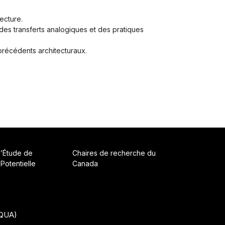
ecture.
des transferts analogiques et des pratiques
précédents architecturaux.
d’Étude de
Chaires de recherche du
 Potentielle
Canada
CQUA)
• Construit avec