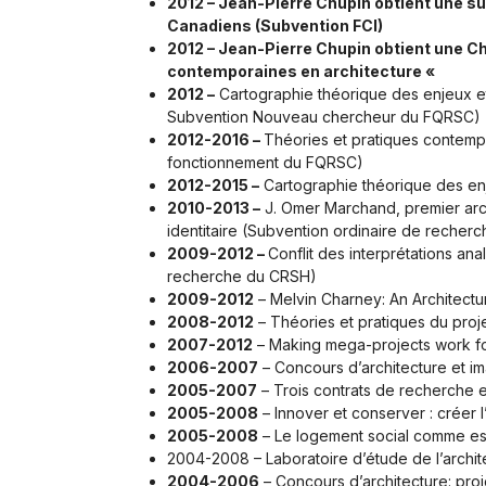
2012 –
Jean-Pierre Chupin obtient une su
Canadiens
(Subvention FCI)
2012 – Jean-Pierre Chupin obtient une Ch
contemporaines en architecture «
2012 –
Cartographie théorique des enjeux et
Subvention Nouveau chercheur du FQRSC)
2012-2016 –
Théories et pratiques contemp
fonctionnement du FQRSC)
2012-2015 –
Cartographie théorique des enj
2010-2013 –
J. Omer Marchand, premier arc
identitaire
(Subvention ordinaire de recher
2009-2012 –
Conflit des interprétations a
recherche du CRSH)
2009-2012
– Melvin Charney: An Architectu
2008-2012
–
Théories et pratiques du proj
2007-2012
– Making mega-projects work fo
2006-2007
– Concours d’architecture et ima
2005-2007
– Trois contrats de recherche 
2005-2008
– Innover et conserver : créer 
2005-2008
– Le logement social comme espa
2004-2008 – Laboratoire d’étude de l’archi
2004-2006
– Concours d’architecture: pro