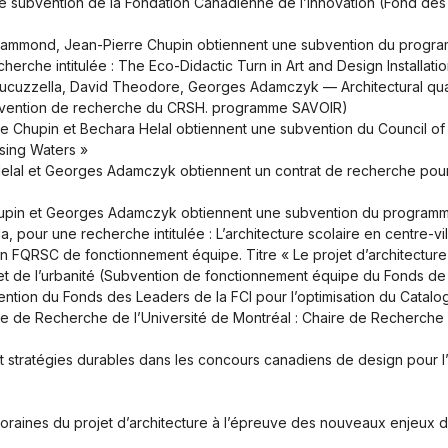
e subvention de la Fondation Canadienne de l’Innovation (Fond des 
 Hammond, Jean-Pierre Chupin obtiennent une subvention du prog
che intitulée : The Eco-Didactic Turn in Art and Design Installatio
cuzzella, David Theodore, Georges Adamczyk — Architectural quality f
Subvention de recherche du CRSH. programme SAVOIR)
Chupin et Bechara Helal obtiennent une subvention du Council of Ta
sing Waters »
elal et Georges Adamczyk obtiennent un contrat de recherche pour 
hupin et Georges Adamczyk obtiennent une subvention du program
pour une recherche intitulée : L’architecture scolaire en centre-
 FQRSC de fonctionnement équipe. Titre « Le projet d’architecture c
lité et de l’urbanité (Subvention de fonctionnement équipe du Fonds
ention du Fonds des Leaders de la FCI pour l’optimisation du Cata
e de Recherche de l’Université de Montréal : Chaire de Recherche 
 stratégies durables dans les concours canadiens de design pour 
oraines du projet d’architecture à l’épreuve des nouveaux enjeux 