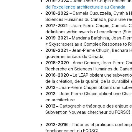
2019-2024 –
Jean-Pierre Chupin obtient un
de l’excellence architecturale au Canada
2018-2022 –
Carmela Cucuzzella, Cynthia
Sciences Humaines du Canada, pour une recher
2017-2021 –
Jean-Pierre Chupin, Carmela Cu
definitions within awards of excellence (
2019-2021 –
Mandana Bafghinia, Jean-Pierre 
« Skyscrapers as a Complex Response to Ri
2018-2021 –
Jean-Pierre Chupin, Bechara H
gouvernementaux du Canada
2018-2020 –
Anne Cormier, Jean-Pierre C
Recherche en Sciences Humaines du Canada, 
2016-2020 –
Le LEAP obtient une subvention
de la création, de la qualité, de la durabi
2012 –
Jean-Pierre Chupin obtient une subv
2012 –
Jean-Pierre Chupin obtient une Chair
en architecture
2012 –
Cartographie théorique des enjeux et
Subvention Nouveau chercheur du FQRSC)
2012-2016 –
Théories et pratiques contemp
fonctionnement du FQRSC)