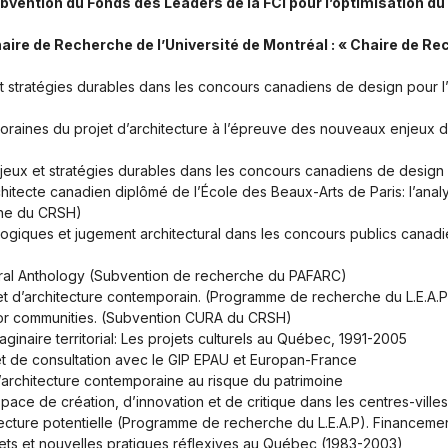
bvention du Fonds des Leaders de la FCI pour l’optimisation 
aire de Recherche de l’Université de Montréal : « Chaire de Re
 stratégies durables dans les concours canadiens de design pour 
oraines du projet d’architecture à l’épreuve des nouveaux enjeux 
eux et stratégies durables dans les concours canadiens de design
hitecte canadien diplômé de l’École des Beaux-Arts de Paris: l’an
che du CRSH)
nalogiques et jugement architectural dans les concours publics cana
ral Anthology
(Subvention de recherche du PAFARC)
et d’architecture contemporain.
(Programme de recherche du L.E.A.P
r communities.
(Subvention CURA du CRSH)
ginaire territorial: Les projets culturels au Québec, 1991-2005
et de consultation avec le GIP EPAU et Europan-France
l’architecture contemporaine au risque du patrimoine
ce de création, d’innovation et de critique dans les centres-ville
tecture potentielle (Programme de recherche du L.E.A.P). Financem
jets et nouvelles pratiques réflexives au Québec (1983-2003)