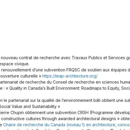
n nouveau contrat de recherche avec Travaux Publics et Services g
 espace civique.
un renouvellement d’une subvention FRQSC de soutien aux équipes de
t ouverture culturelle »
https://leap-architecture.org/
 partenariat de recherche du Conseil de recherche en sciences hum
: « Quality in Canada’s Built Environment: Roadmaps to Equity, Socia
 le partenariat sur la qualité de l’environnement bâti obtient une su
ocial Value and Sustainability »
Pierre Chupin obtiennent une subvention CRSH (Programme dévelop
constructive cultures through awarded architectural designs » obte
ne
Chaire de recherche du Canada (niveau 1) en architecture, concou