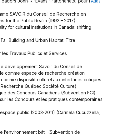
leaders John-R.-Evans -Partenariats) pour l
‘Atlas
ramme SAVOIR du Conseil de Recherche en
ns for the Public Realm (1992 – 2017)
or cultural institutions in Canada: shifting
ll Building and Urban Habitat. Titre :
les Travaux Publics et Services
me développement Savoir du Conseil de
ville comme espace de recherche création
omme dispositif culturel aux interfaces critiques
 de Recherche Québec Société Culture)
logue des Concours Canadiens (Subvention FCI)
sur les Concours et les pratiques contemporaines
l’espace public (2003-2011)
(Carmela Cucuzzella,
de l’environnement bâti
(Subvention de