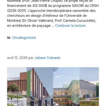
Montréal (Prof. Jean-Pierre Chupin) ce projet reçoit un
financement de 412 000$ du programme SAVOIR du CRSH
(2026-2031). L’approche interdisciplinaire rassemble des
chercheurs en design d’intérieur de l’Université de
Montréal (Dr Olivier Vallerand, Prof. Carmela Cucuzzella),
en architecture de paysage …
Continuer la lecture
Catégories
Uncategorized
avril 13, 2026
par
Juliane Colmado