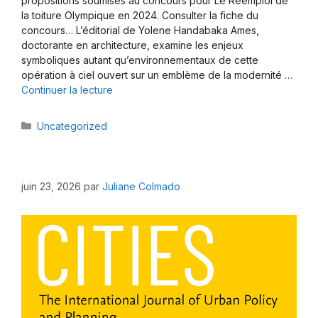
propositions soumises au concours pour Le Réemploi de
la toiture Olympique en 2024. Consulter la fiche du
concours… L’éditorial de Yolene Handabaka Ames,
doctorante en architecture, examine les enjeux
symboliques autant qu’environnementaux de cette
opération à ciel ouvert sur un emblème de la modernité …
Continuer la lecture
Catégories
Uncategorized
juin 23, 2026
par
Juliane Colmado