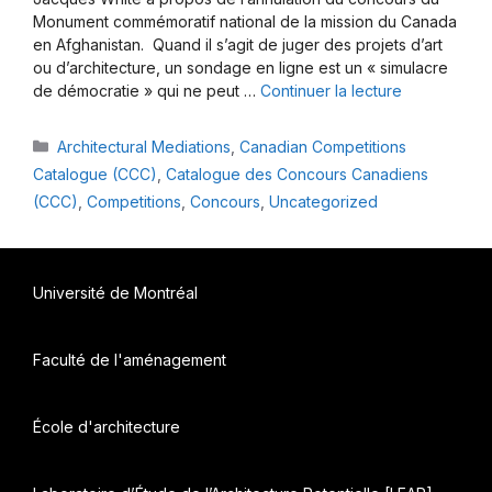
Monument commémoratif national de la mission du Canada
en Afghanistan. Quand il s’agit de juger des projets d’art
ou d’architecture, un sondage en ligne est un « simulacre
de démocratie » qui ne peut …
Continuer la lecture
Catégories
Architectural Mediations
,
Canadian Competitions
Catalogue (CCC)
,
Catalogue des Concours Canadiens
(CCC)
,
Competitions
,
Concours
,
Uncategorized
Université de Montréal
Faculté de l'aménagement
École d'architecture