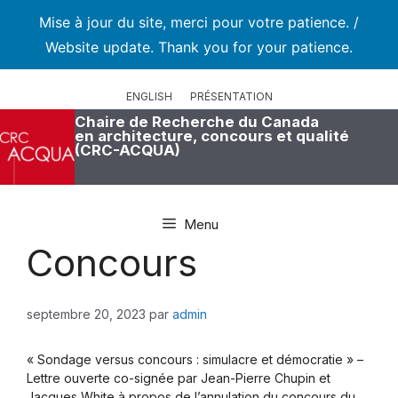
Mise à jour du site, merci pour votre patience. /
Website update. Thank you for your patience.
Aller
au
ENGLISH
PRÉSENTATION
contenu
Chaire de Recherche du Canada
en architecture, concours et qualité
(CRC-ACQUA)
Menu
Concours
septembre 20, 2023
par
admin
« Sondage versus concours : simulacre et démocratie » –
Lettre ouverte co-signée par Jean-Pierre Chupin et
Jacques White à propos de l’annulation du concours du