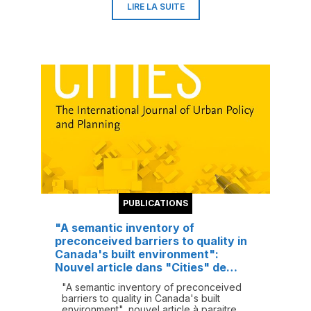
de la modernité québécoise que
LIRE LA SUITE
devient un monument lorsque ses
matériaux survivent à son architecture
même ?
Consulter l'éditorial...
PUBLICATIONS
"A semantic inventory of
preconceived barriers to quality in
Canada's built environment":
Nouvel article dans "Cities" de
Jean-Pierre Chupin et Morteza
"A semantic inventory of preconceived
Hazbei
barriers to quality in Canada's built
environment", nouvel article à paraitre