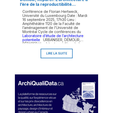
l’ère de la reproductibilité
écologique
Conférence de Florian Hertweck,
Université du Luxembourg Date : Mardi
16 septembre 2025, 17h30 Lieu :
Amphithéâtre 1120 de la Faculté de
l’aménagement de l’Université de
Montréal Cycle de conférences du
Laboratoire d’étude de l’architecture
potentielle
URBANISER, DÉMOLIR,
RÉPARER L’architecture à l’ère de la
reproductibilité écologique Résumé :
Face au dérèglement climatique et à la
LIRE LA SUITE
pénurie des ressources, deux pratiques,
jusqu'à présent courantes dans la
production de l'espace, semblent
désormais obsolètes : l'agrandissement
des agglomérations et la démolition de
bâtiments existants en vue de construire
plus dense et plus moderne. Est-ce pour
autant la fin de l'architecture ? Cette
conférence propose d'explorer la
manière dont il est encore possible de
produire de l'architecture dans ces
conditions et sur quelles bases
théoriques une architecture socio-
écologique peut être fondée. Florian
Hertweck est professeur d'architecture