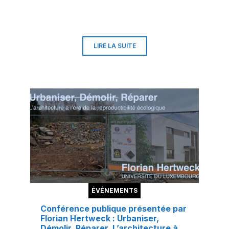
bienvenu. Cet événement est public et
entièrement gratuit. L’inscription est
gratuite mais obligatoire pour recevoir le
lien approprié. Suivez ce lien pour vous
inscrire :
https://forms.office.com/r/q7mJqsyENh
LIRE LA SUITE
ÉVÉNEMENTS
Conférence publique présentée par
Florian Hertweck : Urbaniser,
Démolir, Réparer. L’architecture à