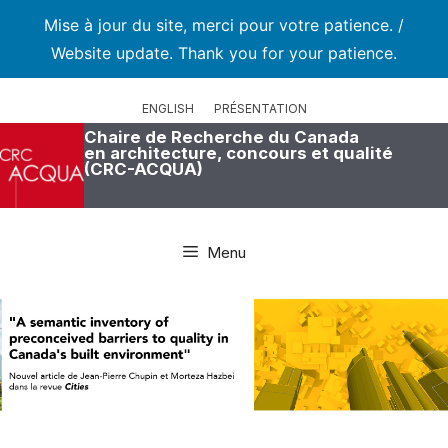
Mise à jour du site, merci pour votre patience. /
Website update. Thank you for your patience.
Aller
au
ENGLISH
PRÉSENTATION
contenu
Chaire de Recherche du Canada
en architecture, concours et qualité
(CRC-ACQUA)
Menu