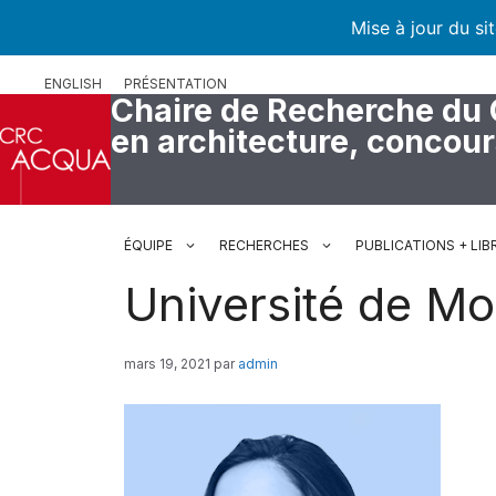
Mise à jour du si
Aller
ENGLISH
PRÉSENTATION
au
Chaire de Recherche du
contenu
en architecture, concou
ÉQUIPE
RECHERCHES
PUBLICATIONS + LIB
Université de Mo
mars 19, 2021
par
admin