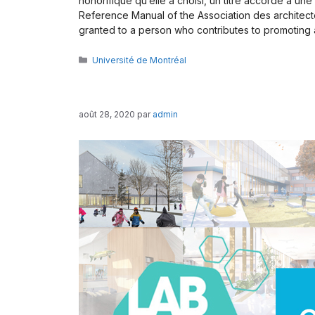
honorifique qu’elle a choisi, un titre accordé à une
Reference Manual of the Association des architec
granted to a person who contributes to promoting a
Catégories
Université de Montréal
août 28, 2020
par
admin