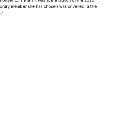
loriser (…){:}{:en}It was at the launch of the 2020
orary member she has chosen was unveiled, a title
:}