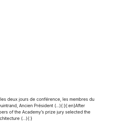
nt les deux jours de conférence, les membres du
Quintrand, Ancien Président (…){:}{:en}After
mbers of the Academy’s prize jury selected the
chitecture (…){:}