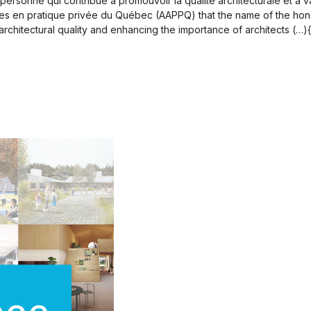
 personne qui contribue à promouvoir la qualité architecturale et à va
tes en pratique privée du Québec (AAPPQ) that the name of the hon
rchitectural quality and enhancing the importance of architects (…){